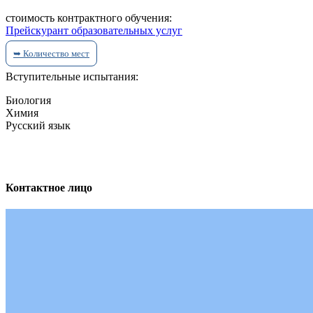
стоимость контрактного обучения:
Прейскурант образовательных услуг
➥ Количество мест
Вcтупительные испытания:
Биология
Химия
Русский язык
Контактное лицо