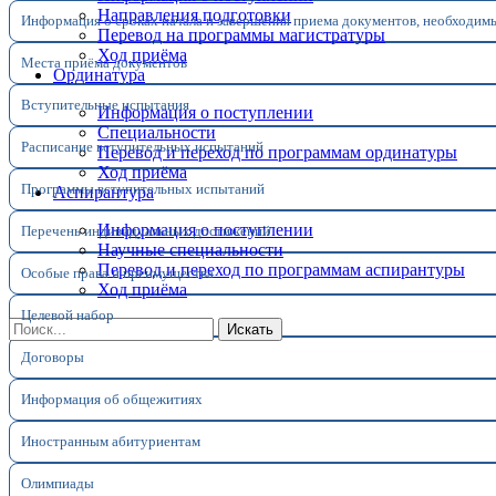
Направления подготовки
Информация о сроках начала и завершения приема документов, необходим
Перевод на программы магистратуры
Ход приёма
Места приёма документов
Ординатура
Вступительные испытания
Информация о поступлении
Специальности
Расписание вступительных испытаний
Перевод и переход по программам ординатуры
Ход приёма
Программы вступительных испытаний
Аспирантура
Информация о поступлении
Перечень индивидуальных достижений
Научные специальности
Перевод и переход по программам аспирантуры
Особые права и преимущества
Ход приёма
Целевой набор
Искать
Договоры
Информация об общежитиях
Иностранным абитуриентам
Олимпиады