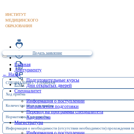
Институт
Медицинского
Образования
Подать заявление
Главная
Абитуриенту
← Назад
Подготовительные курсы
СПЕЦИАЛИТЕТ - ГЛАВНАЯ
ENG
Дни открытых дверей
Специалитет
Ход приёма
Информация о поступлении
Количество мест для приёма
Направления подготовки
Перевод на программы специалитета
Нормативные документы
Ход приёма
Магистратура
Информация о необходимости (отсутствии необходимости) прохождения п
Информация о поступлении